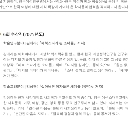
을 지향하며, 한국여성연구원에서는 <이화 -현우 여성과 평화 학술상>을 통해 각 학
기반으로 한국 여성에 대한 지식 확장에 기여해 온 학자들의 업적을 격려하고자 합니다
6회 수상자(2025년도)
학술연구분야 | 김애라(『페북스타가 된 소녀들』저자)
김애라는 이화여대에서 여성학 박사학위를 받고 현재 한국 여성정책연구원 연구위원
야는 디지털 기술의 발전과 변화에 따른 여성의 일, 문화, 정치 참여 그리고 성별 관
수상작 『페북 스타가 된 소녀들』외에 『디지털 심미안』등이 있으며, 『원본 없는
권리』,『디지털 미디어와 페미니즘』, 『소녀, 설치고 말하고 생각하라』, 『페
저가 있다.
학술교양분야 | 김성경(『살아남은 여자들은 세계를 만든다』저자)
김성경은 현재 서강대학교 사회학과 부교수로 재직 중이다. 영국 에섹스대학교에서
한 사회문화, 이주, 여성, 청년, 영화 등을 주요 연구주제로 삼고 있다. 저서로는
만든다』외에 『갈라진 마음들: 분단의 사회심리학』등이 있으며, 『분단 너머 마
기』, 『분단된 마음의 지도』, 『탈북의 경험과 영화 표상』등의 공저가 있다.