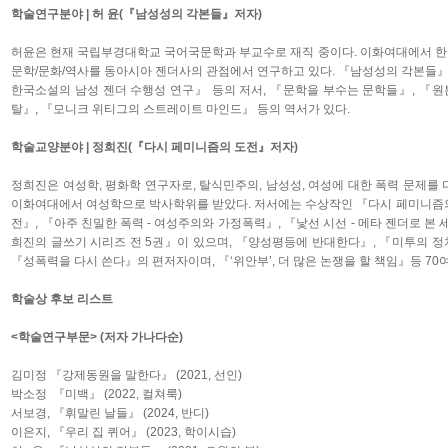
학술연구분야 | 허 윤(『남성성의 각본들』저자)
허윤은 현재 국립부경대학교 국어국문학과 부교수로 재직 중이다. 이화여대에서 
문학/문화/역사를 동아시아 젠더사의 관점에서 연구하고 있다. 『남성성의 각본들』,
한국소설의 남성 젠더 수행성 연구』 등의 저서, 『문학을 부수는 문학들』, 『원
탈』, 『모니크 위티그의 스트레이트 마인드』 등의 역서가 있다.
학술교양분야 | 정희진(『다시 페미니즘의 도전』저자)
정희진은 여성학, 평화학 연구자로, 탈식민주의, 남성성, 여성에 대한 폭력 문제를
이화여대에서 여성학으로 박사학위를 받았다. 저서에는 수상작인 『다시 페미니즘
전』, 『아주 친밀한 폭력 - 여성주의와 가정폭력』, 『낯선 시선 - 메타 젠더로 본
희진의 글쓰기 시리즈 전 5권』이 있으며, 『양성평등에 반대한다』, 『미투의 
『성폭력을 다시 쓴다』의 편저자이며, 『‘위안부’, 더 많은 논쟁을 할 책임』등 70
학술상 후보 리스트
<학술연구부문> (저자 가나다순)
김미정 『강제동원을 말한다』 (2021, 선인)
박소정 『미백』 (2022, 컬쳐룩)
서보경, 『휘말린 날들』 (2024, 반디)
이은지, 『우리 집 퀴어』 (2023, 학이시습)