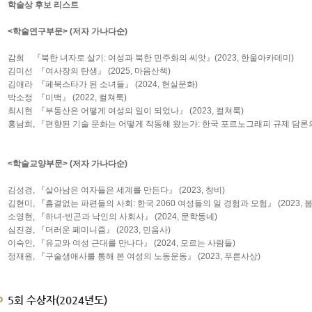
학술상 후보 리스트
<학술연구부문> (저자 가나다순)
감희 『북한 녀자로 살기: 여성과 북한 민주화의 씨앗』(2023, 한울아카데미)
김미선 『여사장의 탄생』 (2025, 마음산책)
김애라 『페북스타가 된 소녀들』 (2024, 현실문화)
박소정 『미백』 (2022, 컬쳐룩)
최시현 『부동산은 어떻게 여성의 일이 되었나』 (2023, 컬쳐룩)
홍남희, 『편향된 기술 문화는 어떻게 작동해 왔는가: 한국 포르노그래피 규제 담론의 궤
<학술교양부문> (저자 가나다순)
김성경, 『살아남은 여자들은 세계를 만든다』 (2023, 창비)
김현미, 『흠결없는 파편들의 사회: 한국 2060 여성들의 일 경험과 모험』 (2023, 
소영현, 『하녀-빈곤과 낙인의 사회사』 (2024, 문학동네)
심진경, 『더러운 페미니즘』 (2023, 민음사)
이숙인, 『유교와 여성 근대를 만나다』 (2024, 모르는 사람들)
정재원, 『구술생애사를 통해 본 여성의 노동운동』 (2023, 푸른사상)
5회 수상자(2024년도)