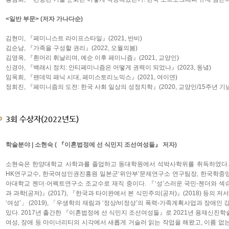
<일반 부문> (저자 가나다순)
김현미, 『페미니스트 라이프스타일』(2021, 반비)
김순남, 『가족을 구성할 권리』(2022, 오월의봄)
김영옥, 『흰머리 휘날리며, 예순 이후 페미니즘』(2021, 교양인)
신경아, 『백래시 정치: 안티페미니즘은 어떻게 권력이 되었나』(2023, 동녘)
임옥희, 『팬데믹 패닉 시대, 페미스토리노믹스』(2021, 여이연)
정희진, 『페미니즘의 도전: 한국 사회 일상의 성정치학』(2020, 교양인/15주년 기
3회 수상자(2022년도)
학술분야 | 소현숙 ( 『이혼법정에 선 식민지 조선여성들』 저자)
소현숙은 한양대학교 사학과를 졸업하고 동대학원에서 석박사학위를 취득하였다
HK연구교수, 한국여성인권진흥원 일본군‘위안부’문제연구소 연구팀장, 한국학중
아대학교 젠더·어펙트연구소 조교수로 재직 중이다. 『‘성’스러운 국민-젠더와 섹
과 과학(공저)』(2017), 『한국과 타이완에서 본 식민주의(공저)』(2018) 등의 
‘여성’」 (2019), 「우생학의 재림과 ‘정상/비정상’의 폭력-가족계획사업과 장애인 
있다. 2017년 출간한 『이혼법정에 선 식민지 조선여성들』로 2021년 용재신진학
여성, 장애 등 마이너리티의 시각에서 새롭게 거슬러 읽는 작업을 해왔고, 이름 없