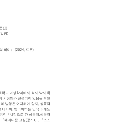
문집)
봄알람)
의미』 (2024, 드루)
학교 여성학과에서 석사·박사 학
호의 시장화와 관련되어 있음을 확인
론의 방향은 어떠해야 할지, 성폭력
 타자화, 병리화하는 인식과 제도
문은 『시장으로 간 성폭력:성폭력
『페미니즘 교실(공저)』, 『스스