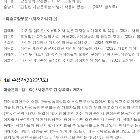
허 윤, 『남성성의 각본들』 (2021, 오월의 봄)
홍남희, 『편향된 기술문화는 어떻게 작동해 왔는가』 (2023, 컬쳐룩)
<학술교양부문> (저자 가나다순)
김애라, 『디지털 심미안: K-뷰티에서 찾은 디지털 세대의 미적 욕망』 (2022, 서해
김현미, 『흠결없는 파편들의 사회: 한국 2060 여성들의 일 경험과 모험』 (2023, 
손희정, 『손상된 행성에서 더 나은 파국을 상상하기』 (2024, 메멘토)
이남희, 『여성선비와 여중군자: 조선 지식인 여성들의 역사』 (2023, 다할미디어)
임혜영, 『다른 듯 다르지 않은: 장애여성들이 오롯이 구성한 성과 사랑, 섹슈얼리티의 
정희진, 『다시 페미니즘의 도전: 한국 사회 성정치학의 쟁점들』 (2023, 교양인)
4회 수상자(2023년도)
학술분야 | 김보화(『시장으로 간 성폭력』저자)
젠더폭력연구소 소장. 한국성폭력상담소 부설연구소 울림에서 활동했고 이화여자대
위를 받았다. 반성폭력 연구활동 중 가해자들의 감형과 무죄, 역고소가 성범죄 변
했다. 성폭력 사건의 해결이 ‘법시장화’되어 가는 지형 속에서 반성폭력운동과 이
정치를 재구성하기 위한 대항담론의 형성은 어떤 조건 속에서 가능한지, 피해자들을
속에서 피해자들의 힘은 어떻게 언어화될 수 있을지를 고민하고 있다. 박사학위 논
가해자는 어떻게 감형을 구매하는가(휴머니스트)』라는 제목으로 출판되었고 그 외 
로 해일이 된 여자들(공저)』, 『누가 여성을 죽이는가(공저)』 등이 있다.