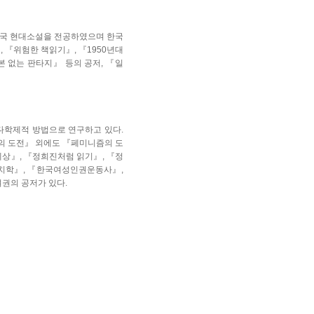
한국 현대소설을 전공하였으며 한국
 『위험한 책읽기』, 『1950년대
본 없는 판타지』 등의 공저, 『일
 다학제적 방법으로 연구하고 있다.
의 도전』 외에도 『페미니즘의 도
 세상』, 『정희진처럼 읽기』, 『정
정치학』, 『한국여성인권운동사』,
여권의 공저가 있다.