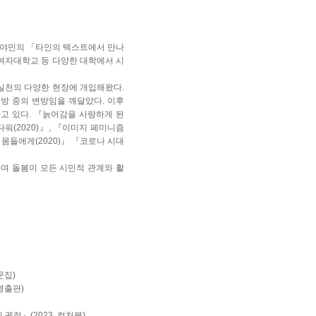
 벤야민의 「타인의 텍스트에서 만나
여자대학교 등 다양한 대학에서 시
실천의 다양한 현장에 개입해왔다.
방 중의 변방임을 깨달았다. 이후
고 있다. 『늙어감을 사랑하게 된
다워(2020)』, 『이미지 페미니즘
의 몸들에게(2020)』 『코로나 시대
하며 돌봄이 모든 시민적 관계와 활
문집)
명출판)
궤적』(2023, 컬처북)