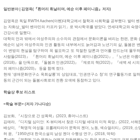
일반분야 | 김영옥(『흰머리 휘날리며, 예순 이후 페미니즘』저자)
김영옥은 독일 RWTH Aachen(아헨)대학교에서 철학과 사회학을 공부했다. 발터
는 자화상_발터 벤야민의 카프카 읽기」로 박사학위를 받았다. 연세대학교와 숙명
간강사로 일했다.
대학의 안과 밖에서 여성주의와 소수자의 관점에서 문화이론을 벼리는 한편, 문화 
예순이 넘어 여성주의와 인권 활동의 내부에서도 늙어감과 노년기의 삶, 돌봄은 변
이 변방의 현실을 탐구하며 꼭 필요하고 또 적절한 담론과 언어를 만드는데 몰두하
사람들(2023)』 『흰머리 휘날리며, 예순 이후 페미니즘(2021)』, 『노년은 아름
(2018)』을 단독으로, 『돌봄과 인권(2022)』 『제로의 책(2022)』 『새벽 세 시
의 페미니즘(2020)』 등을 함께 썼다.
현재 ‘생애문화연구소 옥희살롱’의 상임대표, ‘인권연구소 창’의 연구활동가로 일
동의 근간이 되는 돌봄사회로의 전환 모색에 동참하고 있다.
학술상 후보 리스트
<학술 부문> (저자 가나다순)
김보화, 『시장으로 간 성폭력』(2023, 휴머니스트)
김애라, 『디지털 심미안: K-뷰티에서 찾은 디지털 세대의 미적 욕망』(2022, 서해
배상미, 『혁명적 여성들: 프롤레타리아 문학의 젠더, 노동, 섹슈얼리티』(2019, 소
허 윤, 『1950년대 한국소설의 남성 젠더 수행성 연구』(2018, 역락)
홍남희, 『편향된 기술 문화는 어떻게 작동해왔는가: 한국 포르노그래피 규제 담론의 