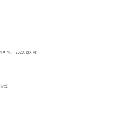
적』 (2023, 컬쳐룩)
봄알람)