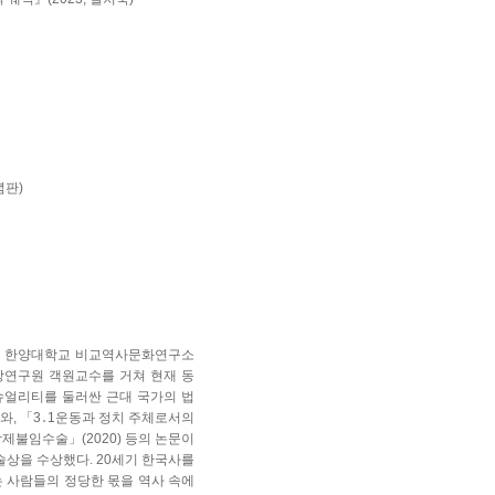
념판)
. 한양대학교 비교역사문화연구소
앙연구원 객원교수를 거쳐 현재 동
슈얼리티를 둘러싼 근대 국가의 법
저서와, 「3․1운동과 정치 주체로서의
강제불임수술」(2020) 등의 논문이
술상을 수상했다. 20세기 한국사를
는 사람들의 정당한 몫을 역사 속에