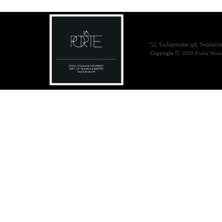
52, Ewhayeodae-gil, Seodae
Copyright
ⓒ 2020 Ewha Womans 