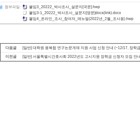
첨부파일:
붙임3_20222_박사조사_설문지[국문].hwp
붙임3-1_20222_박사조사_설문지[영문]docx(link).docx
붙임4_온라인_조사_참여자_매뉴얼(2022년_2월_조사용).hwp
다음글
[일반] 대학원 융복합 연구논문게재 지원 사업 신청 안내 (~12/17, 장학금
이전글
[일반] 서울특별시간호사회 2022년도 고시지원 장학금 신청자 모집 안내 (