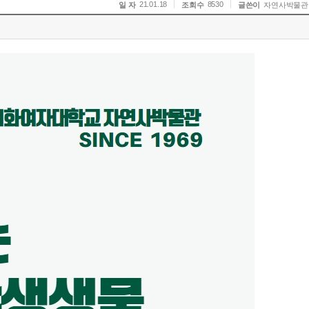
21.01.18
8530
일 자
조회수
글쓴이
자연사박물관