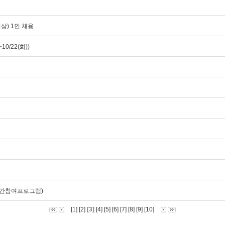
상) 1인 채용
/22(화))
 주간참여프로그램)
[1]
[2]
[3]
[4]
[5]
[6]
[7]
[8]
[9]
[10]