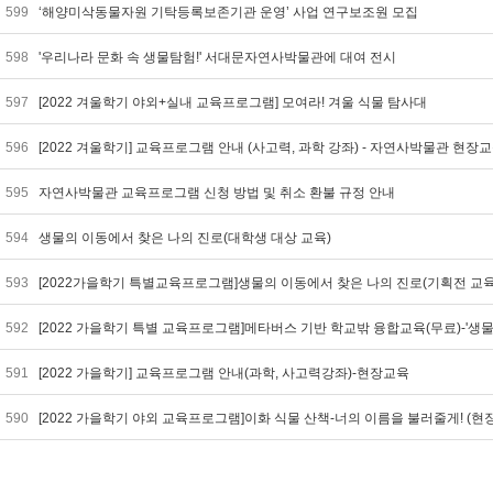
599
‘해양미삭동물자원 기탁등록보존기관 운영’ 사업 연구보조원 모집
598
'우리나라 문화 속 생물탐험!' 서대문자연사박물관에 대여 전시
597
[2022 겨울학기 야외+실내 교육프로그램] 모여라! 겨울 식물 탐사대
596
[2022 겨울학기] 교육프로그램 안내 (사고력, 과학 강좌) - 자연사박물관 현장
595
자연사박물관 교육프로그램 신청 방법 및 취소 환불 규정 안내
594
생물의 이동에서 찾은 나의 진로(대학생 대상 교육)
593
[2022가을학기 특별교육프로그램]생물의 이동에서 찾은 나의 진로(기획전 교육,
592
[2022 가을학기 특별 교육프로그램]메타버스 기반 학교밖 융합교육(무료)-'생물다
591
[2022 가을학기] 교육프로그램 안내(과학, 사고력강좌)-현장교육
590
[2022 가을학기 야외 교육프로그램]이화 식물 산책-너의 이름을 불러줄게! (현