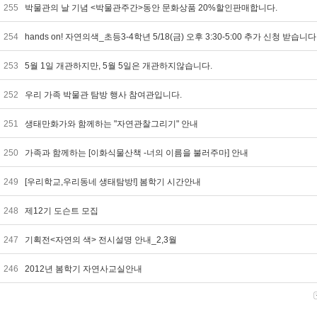
255
박물관의 날 기념 <박물관주간>동안 문화상품 20%할인판매합니다.
254
hands on! 자연의색_초등3-4학년 5/18(금) 오후 3:30-5:00 추가 신청 받습니다
253
5월 1일 개관하지만, 5월 5일은 개관하지않습니다.
252
우리 가족 박물관 탐방 행사 참여관입니다.
251
생태만화가와 함께하는 "자연관찰그리기" 안내
250
가족과 함께하는 [이화식물산책 -너의 이름을 불러주마] 안내
249
[우리학교,우리동네 생태탐방!] 봄학기 시간안내
248
제12기 도슨트 모집
247
기획전<자연의 색> 전시설명 안내_2,3월
246
2012년 봄학기 자연사교실안내