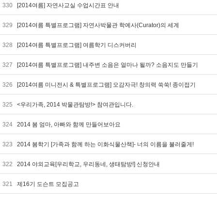
330
[2014여름] 자연사교실 수업시간표 안내
329
[2014여름 특별프로그램] 자연사박물관 학예사(Curator)의 세계
328
[2014여름 특별프로그램] 여름학기 디스커버리
327
[2014여름 특별프로그램] 내주변 소음은 얼마나 될까? 소음지도 만들기
326
[2014여름 미니전시 & 특별프로그램] 오감자극! 창의력 쑥쑥! 종이접기
325
<우리가족, 2014 박물관탐방!> 참여관입니다.
324
2014 봄 엄마, 아빠와 함께 만들어보아요
323
2014 봄학기 [가족과 함께 하는 이화식물산책]- 너의 이름을 불러줄게!
322
2014 야외교육[우리학교, 우리동네, 생태탐방!] 신청안내
321
제16기 도슨트 모집공고