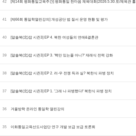
42
[제14회 평화통일교육주간] 평화통일 한마음 체육대회(2026.5.30.토/체육관 홀
41
[제66회 통일학열린강의] 개성공단 법 질서 운영 현황 및 평가
40
[알쓸북(北)잡 시즌3] EP 4. 북한 여성들의 연애&결혼관
39
[알쓸북(北)잡 시즌3] EP 3. '핵만 있는줄 아니?' 재래식 전력 강화
38
[알쓸북(北)잡 시즌3] EP 2. 러-우 전쟁 득과 실? 북한식 파병 정치
37
[알쓸북(北)잡 시즌3] EP 1. '그래 나 파병했다!' 북한식 파병 정치
36
겨울방학 온라인 통일학 열린강의
35
이화통일교육선도사업단 연구 개발 보급 보급 토론회