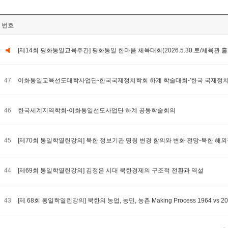
번호
[제14회 평화통일교육주간] 평화통일 한마음 체육대회(2026.5.30.토/체육관 홀
47
이화통일교육선도대학사업단-한국국제정치학회 하계 학술대회-'한국 국제정치 7
46
한국세계지역학회-이화통일선도사업단 하계 공동학술회의
45
[제70회 통일학열린강의] 북한 정보기관 명칭 변경 함의와 변화 전망-북한 해
44
[제69회 통일학열린강의] 김정은 시대 북한경제의 구조적 전환과 역설
43
[제 68회 통일학열린강의] 북한의 농업, 농민, 농촌 Making Process 1964 vs 2