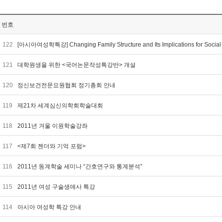
번호
122
[아시아여성학특강] Changing Family Structure and Its Implications for Social 
121
대학원생을 위한 <국어논문작성특강반> 개설
120
정신보건전문요원협회 정기총회 안내
119
제21차 세계심신의학회학술대회
118
2011년 겨울 이원학술강좌
117
<제7회 젠더와 기억 포럼>
116
2011년 동계학술 세미나 “간호연구와 통계분석”
115
2011년 여성 구술생애사 특강
114
아시아 여성학 특강 안내