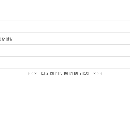
연장 알림
[1]
[2]
[3]
[4]
[5]
[6]
[7]
[8]
[9]
[10]