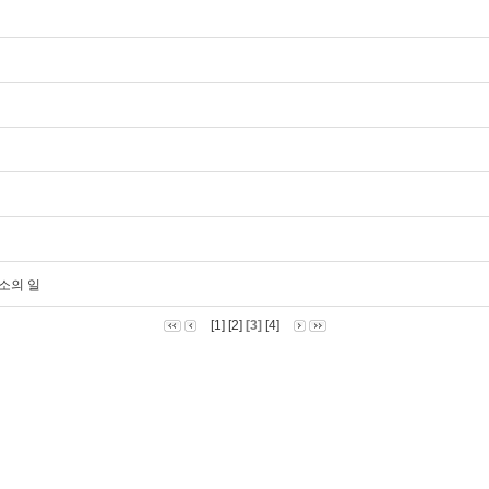
취소의 일
[1]
[2]
[3]
[4]