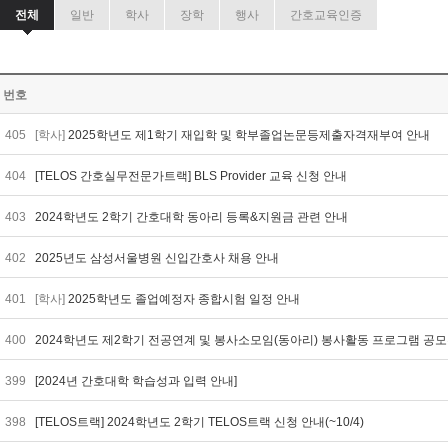
전체
일반
학사
장학
행사
간호교육인증
번호
405
[학사]
2025학년도 제1학기 재입학 및 학부졸업논문등제출자격재부여 안내
404
[TELOS 간호실무전문가트랙] BLS Provider 교육 신청 안내
403
2024학년도 2학기 간호대학 동아리 등록&지원금 관련 안내
402
2025년도 삼성서울병원 신입간호사 채용 안내
401
[학사]
2025학년도 졸업예정자 종합시험 일정 안내
400
2024학년도 제2학기 전공연계 및 봉사소모임(동아리) 봉사활동 프로그램 공
399
[2024년 간호대학 학습성과 입력 안내]
398
[TELOS트랙] 2024학년도 2학기 TELOS트랙 신청 안내(~10/4)