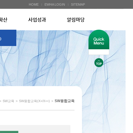
HOME
EWHA LOGIN
SITEMAP
확산
사업성과
알림마당
)
SW융합교육
>
SW교육
>
SW융합교육(X+/X++)
>