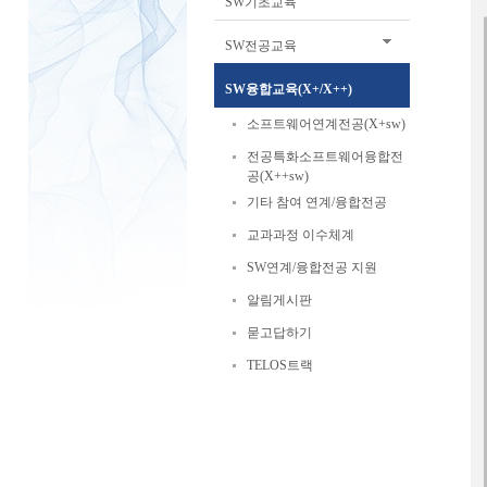
SW기초교육
SW전공교육
SW융합교육(X+/X++)
소프트웨어연계전공(X+sw)
전공특화소프트웨어융합전
공(X++sw)
기타 참여 연계/융합전공
교과과정 이수체계
SW연계/융합전공 지원
알림게시판
묻고답하기
TELOS트랙