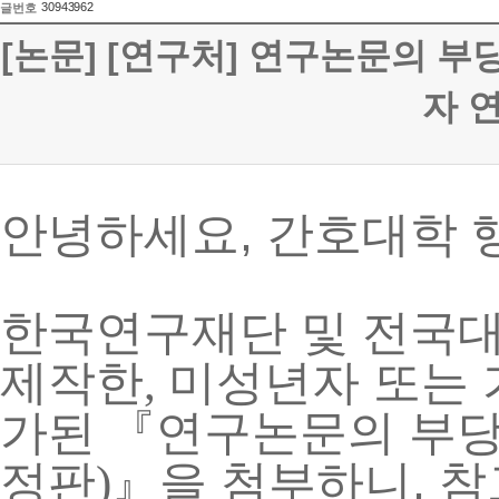
30943962
글번호
[논문] [연구처] 연구논문의 
자 
안녕하세요, 간호대학 
한국연구재단 및 전국
제작한
미성년자 또는 
,
가된
『
연구논문의 부당
정판
』
을 첨부하니, 
)