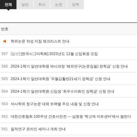
전체
일반
학사
논문
장학
번호
학위논문 작성 지침 체크리스트 안내
567
[일반]
[한국시그마학회] 2023년도 12월 신입회원 모집
566
2024-1학기 일반대학원 박사과정 ‘해외연구(논문집필) 장학금’ 신청 안내
565
2024-1학기 일반대학원 ‘우월김활란21세기 장학금’ 신청 안내
564
2024-1학기 일반대학원 신입생 ‘최우수이화인 장학금’ 신청 안내
563
석사학위 청구논문 대체 트랙별 주요 내용 및 신청 안내
562
대한간호협회 100주년 간호사진전 --- 삼청동 '학고재 아트센터'에서 열린다
561
질적연구 온라인 세미나 개최 안내