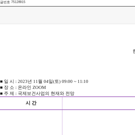
75128915
글번호
■
일 시
: 2023
년
11
월
04
일
(
토
) 09:00 ~ 11:10
■
장 소
:
온라인
ZOOM
■
주 제
:
국제보건사업의 현재와 전망
시 간