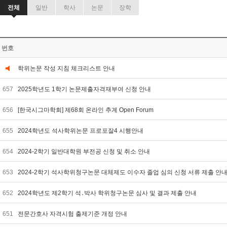
전체
일반
학사
논문
장학
번호
학위논문 작성 지침 체크리스트 안내
657
2025학년도 1학기 논문제출자격재부여 신청 안내
656
[한국시그마학회] 제68회 온라인 추계 Open Forum
655
2024학년도 석사학위논문 프로포잘4 시행안내
654
2024-2학기 일반대학원 부전공 신청 및 취소 안내
653
2024-2학기 석사학위청구논문 대체제도 이수자 졸업 심의 신청 서류 제출 안
652
2024학년도 제2학기 석․박사 학위청구논문 심사 및 결과 제출 안내
651
전문간호사 자격시험 출제기준 개정 안내