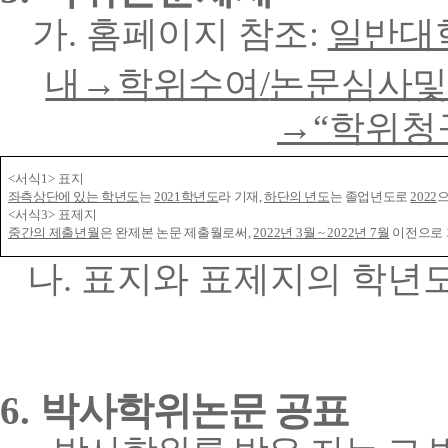
가
.
홈페이지 참조
:
일반대
내
→
학위수여
/
논문심사
→
“
학위청
<
서식
1>
표지
좌측상단에 있는 학년도
는
2021
학년도
라 기재
,
하단의 년도
는 졸업년도로
2022
으
<
서식
3>
표제지
중간의 제출년월
은 완제본 논문 제출월로써
,
2022
년
3
월
~ 2022
년
7
월
이전으로
나
.
표지와 표제지의 학년도
6.
박사학위논문 공표