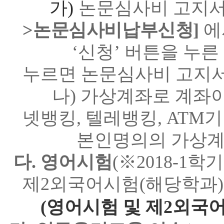
가
)
논문심사비 고지서
>
논문심사비납부신청
]
에
‘
신청
’
버튼을 누른
누르면 논문심사비 고지
나
)
가상계좌로 계좌이
넷뱅킹
,
텔레뱅킹
, ATM
기
본
인명의의 가상계
다.
영어시험
(※2018-1
제2외국어시험(해당학과)
(영어시험 및 제2외국어