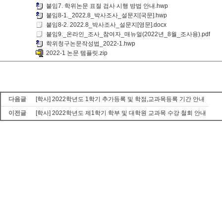
붙임7. 학위논문 표절 검사 시행 방법 안내.hwp
붙임8-1._2022.8_박사조사_설문지[국문].hwp
붙임8-2. 2022.8_박사조사_설문지[영문].docx
붙임9._온라인_조사_참여자_매뉴얼(2022년_8월_조사용).pdf
학위청구논문작성법_2022-1.hwp
2022-1 논문 템플릿.zip
다음글
[학사] 2022학년도 1학기 추가등록 및 학점,교과목등록 기간 안내
이전글
[학사] 2022학년도 제1학기 학부 및 대학원 교과목 수강 철회 안내