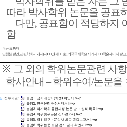
박사학위를 받은 자는 그 
따라 박사학위 논문을 공표
다만, 공표함이 적당하지 
함
※ 공표 형태
단행본 발간
,
관련학회지 게재
(
제
OO
권 제
OO
호
),
외국국제학술지 게재
, OO
학술세미나 발표
,
※
그 외의 학위논문관련 사
학사안내
–
학위수여
/
논문을
첨부파일:
붙임1. 심사대상자(학생) 확인서.hwp
붙임2. 연구윤리준수서약서.hwp
붙임3. 박사학위.통합과정 논문 발표 실적 목록.hwp
붙임4. 학위청구논문 심사결과서.hwp
붙임5. 학위청구논문심사 최종 종합보고서.hwp
붙임6. 학위논문 표절 검사 결과 확인서.hwp