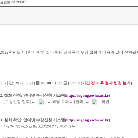
53793087
글번호
2022
학년도 제
1
학기 학부 및 대학원 교과목의 수강 철회가 다음과 같이 진행될
1.
기 간
: 2022. 3. 21(
월
) 09:00 ~3. 25(
금
) 17:00
(
기간 경과 후 절대 변경 불가
)
2.
철회 신청
:
인터넷 수강신청 시스템
(
http://sugang.ewha.ac.kr
)
[
수강신청 철회
]
→
→
해당 교과목
[
결과
]
→
확인
3.
철회 확인
:
인터넷 수강신청 시스템
(
http://sugang.ewha.ac.kr
)
*
사이버캠퍼스 조회
: 3.29(
화
)
부터 확인 가능