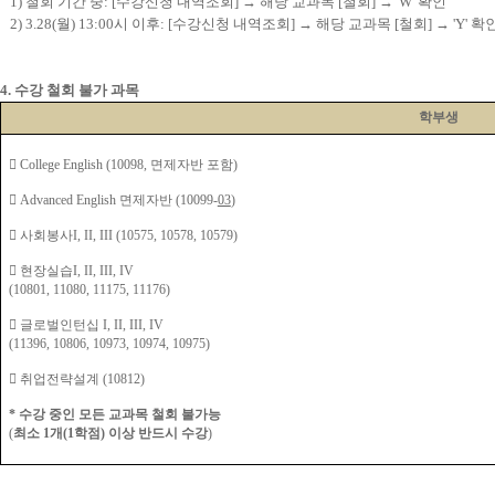
1)
철회 기간 중
: [
수강신청 내역조회
]
→
해당 교과목
[
철회
]
→ 'W' 확인
2) 3.28(
월
) 13:00
시 이후
: [
수강신청 내역조회
]
→
해당 교과목
[
철회
]
→ 'Y' 확
4.
수강 철회 불가 과목
학부생

College English (10098,
면제자반 포함
)

Advanced English
면제자반
(10099-
03
)

사회봉사
I, II, III (10575, 10578, 10579)

현장실습
I, II, III, IV
(10801, 11080, 11175, 11176)

글로벌인턴십
I, II, III, IV
(11396, 10806, 10973, 10974, 10975)

취업전략설계
(10812)
*
수강 중인 모든 교과목 철회 불가능
(
최소
1
개
(1
학점
)
이상 반드시 수강
)