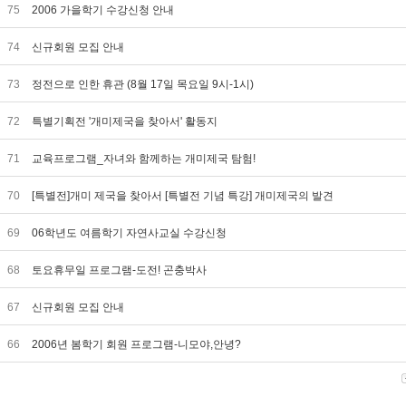
75
2006 가을학기 수강신청 안내
74
신규회원 모집 안내
73
정전으로 인한 휴관 (8월 17일 목요일 9시-1시)
72
특별기획전 '개미제국을 찾아서' 활동지
71
교육프로그램_자녀와 함께하는 개미제국 탐험!
70
[특별전]개미 제국을 찾아서 [특별전 기념 특강] 개미제국의 발견
69
06학년도 여름학기 자연사교실 수강신청
68
토요휴무일 프로그램-도전! 곤충박사
67
신규회원 모집 안내
66
2006년 봄학기 회원 프로그램-니모야,안녕?