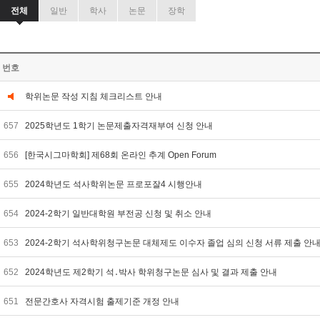
전체
일반
학사
논문
장학
번호
학위논문 작성 지침 체크리스트 안내
657
2025학년도 1학기 논문제출자격재부여 신청 안내
656
[한국시그마학회] 제68회 온라인 추계 Open Forum
655
2024학년도 석사학위논문 프로포잘4 시행안내
654
2024-2학기 일반대학원 부전공 신청 및 취소 안내
653
2024-2학기 석사학위청구논문 대체제도 이수자 졸업 심의 신청 서류 제출 안
652
2024학년도 제2학기 석․박사 학위청구논문 심사 및 결과 제출 안내
651
전문간호사 자격시험 출제기준 개정 안내