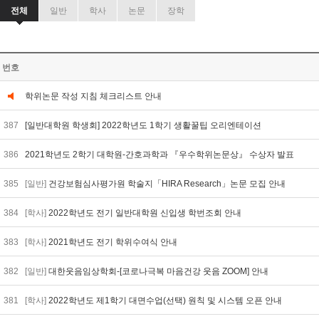
전체
일반
학사
논문
장학
번호
학위논문 작성 지침 체크리스트 안내
387
[일반대학원 학생회] 2022학년도 1학기 생활꿀팁 오리엔테이션
386
2021학년도 2학기 대학원-간호과학과 『우수학위논문상』 수상자 발표
385
[일반]
건강보험심사평가원 학술지「HIRA Research」논문 모집 안내
384
[학사]
2022학년도 전기 일반대학원 신입생 학번조회 안내
383
[학사]
2021학년도 전기 학위수여식 안내
382
[일반]
대한웃음임상학회-[코로나극복 마음건강 웃음 ZOOM] 안내
381
[학사]
2022학년도 제1학기 대면수업(선택) 원칙 및 시스템 오픈 안내