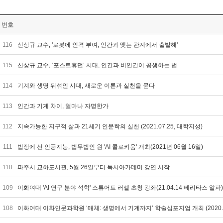
번호
116
신상규 교수, '로봇에 인격 부여, 인간과 맺는 관계에서 출발해'
115
신상규 교수, ‘포스트휴먼’ 시대, 인간과 비인간이 공생하는 법
114
기계와 생명 뒤섞인 시대, 새로운 이론과 실천을 묻다
113
인간과 기계 차이, 얼마나 자명한가
112
지속가능한 지구적 삶과 21세기 인문학의 실천 (2021.07.25, 대학지성)
111
법정에 선 인공지능, 법무법인 원 'AI 콜로키움' 개최(2021년 06월 16일)
110
파주시 교하도서관, 5월 26일부터 독서아카데미 강연 시작
109
이화여대 'AI 연구 분야 석학' 스튜어트 러셀 초청 강좌(21.04.14 베리타스 알파
108
이화여대 이화인문과학원 ‘매체: 생명에서 기계까지’ 학술심포지엄 개최 (2020.