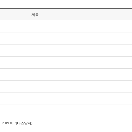
제목
)
12.09 베리타스알파)