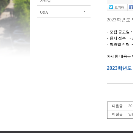
자료실
트위터
Q&A
2023학년도
-
모집 공고일
•
-
원서 접수
•
2
-
학과별 전형
•
자세한 내용은 
2023학년
다음글
2
이전글
일