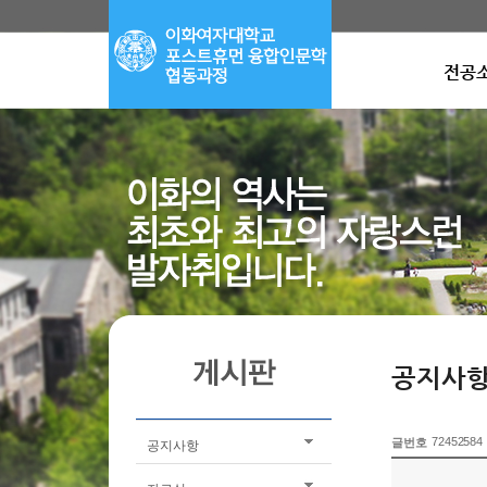
전공
공지사
72452584
글번호
공지사항