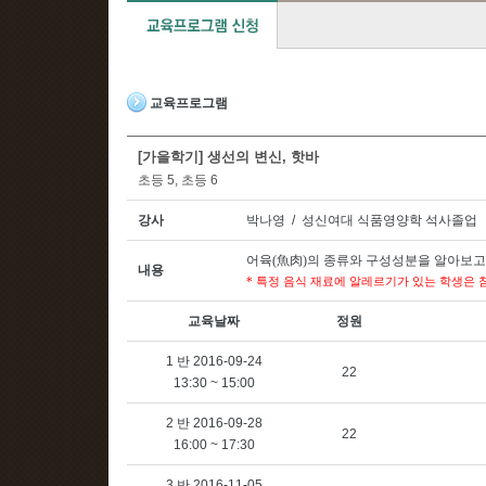
교육프로그램
[가을학기] 생선의 변신, 핫바
초등 5, 초등 6
강사
박나영 / 성신여대 식품영양학 석사졸업
어육
(
魚肉
)
의 종류와 구성성분을 알아보고
내용
*
특정 음식 재료에 알레르기가 있는 학생은
교육날짜
정원
1 반 2016-09-24
22
13:30 ~ 15:00
2 반 2016-09-28
22
16:00 ~ 17:30
3 반 2016-11-05