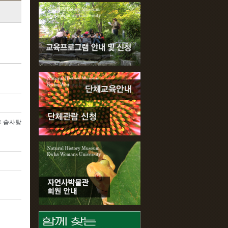
후 솜사탕