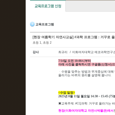
교육프로그램
[현장 여름학기 자연사교실] #과학 프로그램 : 거꾸로 올라
초등 1, 초등 2
강사
최규리 / 이화여자대학교 에코과학연구소
7/14일 오전 10:00시부터
아래 사진을 클릭하시면 구글폼(신청서)으
ㆍ
수평을 맞추는 방법과 무게중심에 대해
올라가는 바퀴의 원리를 설명해 봅니다
.
<
수업 일정
>
2025
년 8
월 11
일 월요일 14
:30 ~ 15:45 (75
▣
교육주제
: #CQ과학
: 거꾸로 올라가는 
현장
(
이화여자대학교 자연사박물관
)
에서