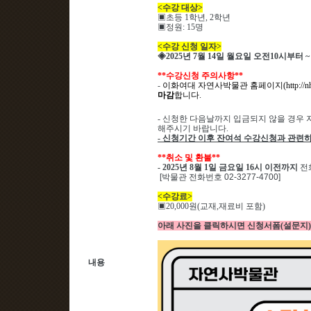
<
수강 대상
>
▣
초등 1
학년
, 2
학년
▣
정원
: 15
명
<
수강 신청 일자
>
◈
2025
년 7
월 14
일 월요일 오전
10
시부터
~
**
수강신청 주의사항
**
-
이화여대 자연사박물관 홈페이지
(http://
마감
합니다
.
-
신청한 다음날까지 입금되지 않을 경우 
해주시기 바랍니다
.
-
신청기간 이후 잔여석 수강신청과 관련하
**
취소 및 환불
**
- 2025
년 8
월 1
일 금요일
16
시 이전까지
전
[박물관 전화번호 02-3277-4700]
<
수강료
>
▣
20,000
원
(
교재
,
재료비 포함
)
아래 사진을 클릭하시면 신청서폼(설문지)
내용