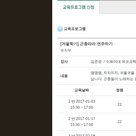
교육프로그램
[겨울학기] 곤충따라 연주하기
유치부
강사
김준영 / 이화여대 에코과
맴맴맴
,
치치치치
,
귀뚤귀뚤
.
내용
답니다
.
곤충들이 노래하는 
교육날짜
정원
1 반 2017-01-03
22
15:30 ~ 17:00
2 반 2017-01-17
22
15:30 ~ 17:00