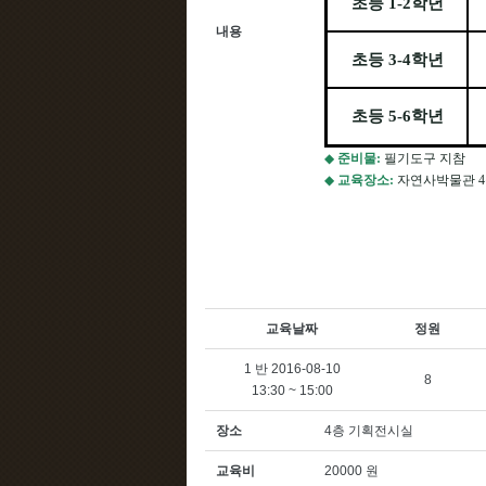
초등
1-2
학년
내용
초등
3-4
학년
초등
5-6
학년
◆
준비물
:
필기도구 지참
◆
교육장소
:
자연사박물관
4
교육날짜
정원
1 반 2016-08-10
8
13:30 ~ 15:00
장소
4층 기획전시실
교육비
20000 원