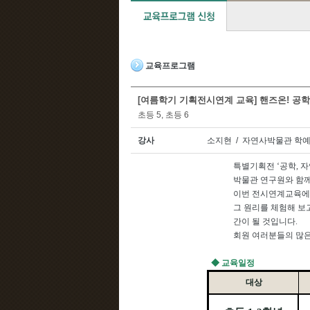
교육프로그램
[여름학기 기획전시연계 교육] 핸즈온! 공학
초등 5, 초등 6
강사
소지현 / 자연사박물관 학
특별기획전
‘
공학
,
자
박물관 연구원와 함
이번 전시연계교육
그 원리를 체험해 보
간이 될 것입니다
.
회원 여러분들의 많은
◆
교육일정
대상