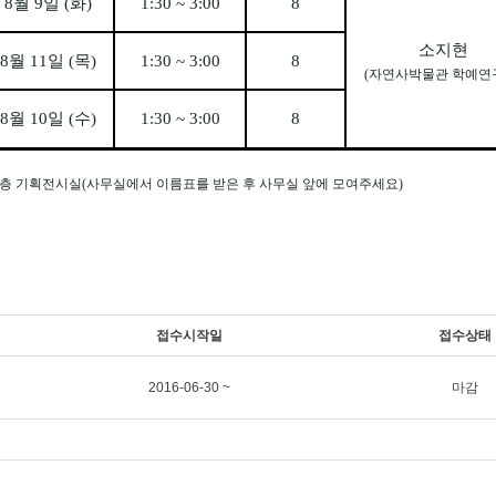
8
월
9
일
(
화
)
1:30 ~ 3:00
8
소지현
8
월
11
일
(
목
)
1:30 ~ 3:00
8
(
자연사박물관 학예연
8
월
10
일
(
수
)
1:30 ~ 3:00
8
층 기획전시실
(
사무실에서 이름표를 받은 후 사무실 앞에 모여주세요
)
접수시작일
접수상태
2016-06-30 ~
마감