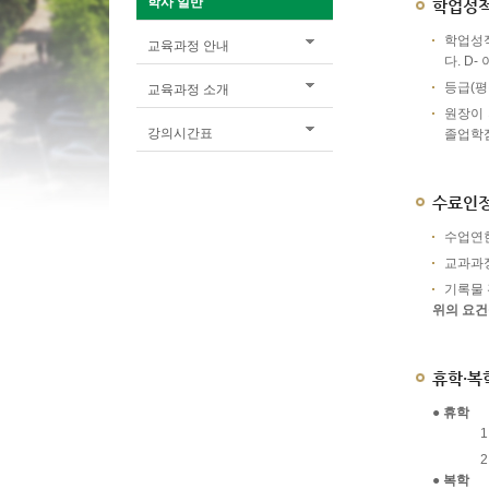
학사 일반
학업성
학업성적
교육과정 안내
다. D
등급(평점):
교육과정 소개
원장이 
강의시간표
졸업학
수료인
수업연한
교과과정
기록물 
위의 요건
휴학·복
● 휴학
● 복학