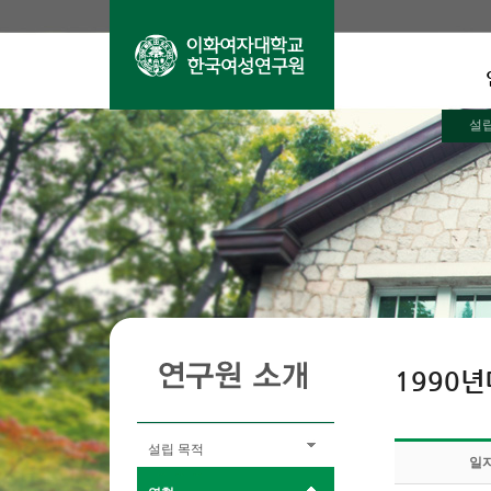
설
1990
설립 목적
일