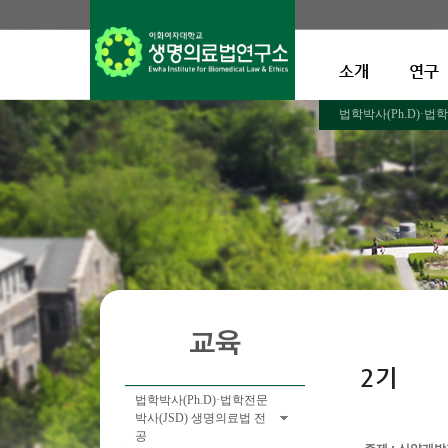
소개
연구
법학박사(Ph.D)·법
2기
법학박사(Ph.D)·법학전문
박사(JSD) 생명의료법 전
공