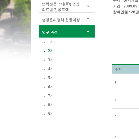
주제 : 신약개
법학전문석사(JD) 생명
기간 : 2009.09.1
의료법 전공트랙
참여인원 : 28
생명윤리정책 협동과정
연구 과정
1기
2기
3기
4기
주차
5기
1
6기
7기
2
8기
9기
3
4