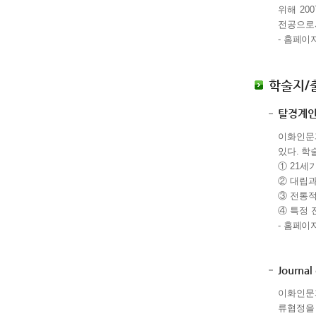
위해
200
전공으로
-
홈페이지
학술지/
탈경계
이화인문
있다.
학
①
21
세기
②
대립과
③
전통적
④
특정 
-
홈페이지
Journal
이화인문
류협정을