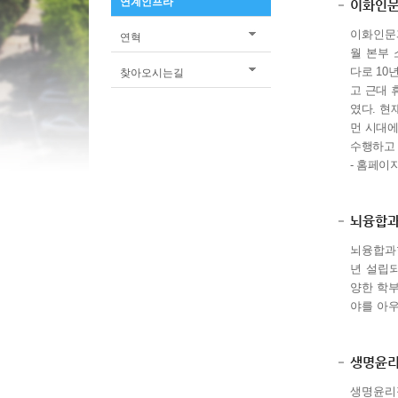
연계인프라
이화인
이화인문
연혁
월 본부
다로
10
찾아오시는길
고 근대 
였다
.
현
먼 시대에
수행하고
-
홈페이지
뇌융합
뇌융합과
년 설립
양한 학
야를 아
생명윤리
생명윤리