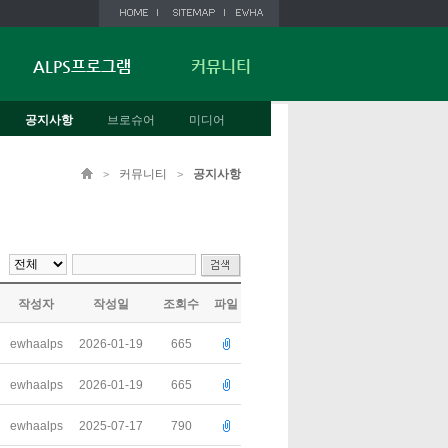
ALPS프로그램
커뮤니티
공지사항
브로슈어
미디어
커뮤니티
공지사항
>
>
작성자
작성일
조회수
파일
ewhaalps
2026-01-19
665
ewhaalps
2026-01-19
665
ewhaalps
2025-07-17
790