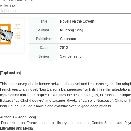
manistic Knowledge
o-Techne
llaboration
Title
Novels on the Screen
Author
Ki Jeong Song
Publisher
Greenbee
Date
2013
Series
Sa-i Series_5
[Explanation]
This book surveys the influence between the novel and film, focusing on ‘film adap
French epistolary novel, "Les Liaisons Dangereuses" with its three film adaptation
represented into film. Chapter Ⅱ examines the desire of art(ists) to transcend simpl
Balzac’s "Le Chef-d’oeuvre" and Jacques Rivette’s "La Belle Noiseuse". Chapter Ⅲ
from Chung Jun Lee’s novels and examine ‘what a good adaptation is’.
Author: Ki-Jeong Song
-Research area: French Literature, History and Literature, Gender Studies and Psy
Literature and Media