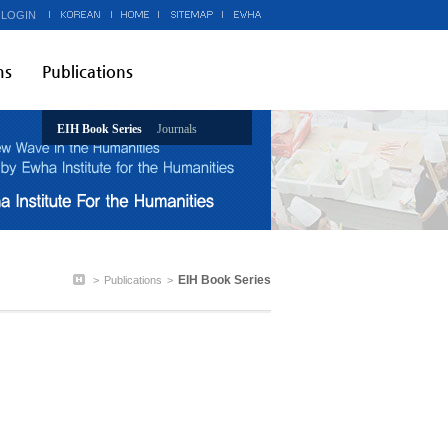
 LOGIN
ms
Publications
EIH Book Series
Journals
EIH Book Series
>
Publications
>