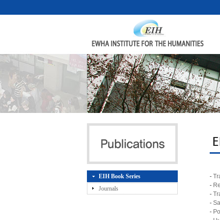
E
EIH Book Series
-
Tr
-
Re
Journals
-
Tr
-
Sa
-
Po