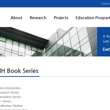
EWHA
About
Research
Projects
Education Progra
IH Book Series
ans-Humanities
search Series
anslation Series
-i Series
sthuman Studies