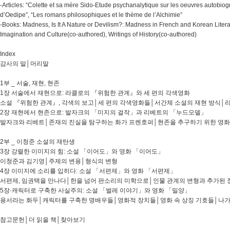
-Articles: “Colette et sa mère Sido-Etude psychanalytique sur les oeuvres autobio
d’Oedipe”, “Les romans philosophiques et le thème de l’Alchimie”
-Books: Madness, Is It A Nature or Devilism?: Madness in French and Korean Litera
Imagination and Culture(co-authored), Writings of History(co-authored)
Index
감사의 말│머리말
1부 _ 서술, 재현, 현존
1장 서술에서 재현으로: 라클로의 『위험한 관계』와 세 편의 각색영화
소설 『위험한 관계』, 각색의 보고│세 편의 각색영화들│서간체 소설의 재현 방식
2장 재현에서 현존으로: 발자크의 「미지의 걸작」과 리베트의 「누드모델」
발자크와 리베트│존재의 진실을 탐구하는 화가 프렌호퍼│현존을 추구하기 위한 영
2부 _ 이청준 소설의 재탄생
3장 강렬한 이미지의 힘: 소설 「이어도」와 영화 「이어도」
이청준과 김기영│주제의 변용│형식의 변형
4장 이미지에 소리를 입히다: 소설 「서편제」와 영화 「서편제」
서편제, 임권택을 만나다│한을 넘어 판소리의 미학으로│인물 관계의 변형과 추가된
5장·캐릭터로 구축한 사실주의: 소설 「벌레 이야기」와 영화 「밀양」
용서라는 화두│캐릭터를 구축한 명배우들│영화적 장치들│영화 속 상징 기호들│나
참고문헌│더 읽을 책│찾아보기