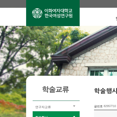
학술행
82957710
글번호
연구자교류