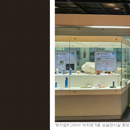
'뮤지엄X그리다' 비치된 5층 상설전시실 중앙