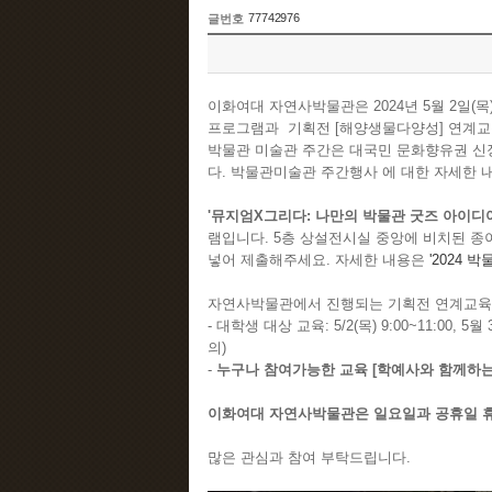
77742976
글번호
이화여대 자연사박물관은 2024년 5월 2일(
프로그램과
기획전 [해양생물다양성] 연계
박물관 미술관 주간은 대국민 문화향유권 신
다.
박물관미술관 주간행사 에 대한 자세한 
'뮤지엄X그리다: 나만의 박물관 굿즈 아이디
램입니다. 5층 상설전시실 중앙에 비치된 종
넣어 제출해주세요. 자세한 내용은
'2024 
자연사박물관에서 진행되는 기획전 연계교육
- 대학생 대상 교육: 5/2(목) 9:00~11:00, 5월 
의)
-
누구나 참여가능한 교육 [학예사와 함께하는 
이화여대 자연사박물관은 일요일과 공휴일 휴
많은 관심과 참여 부탁드립니다.