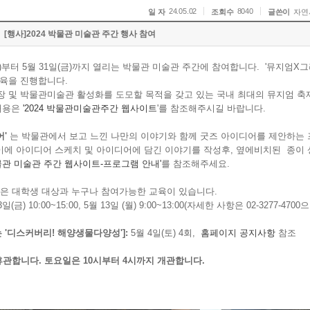
24.05.02
8040
일 자
조회수
글쓴이
자연
[행사]2024 박물관 미술관 주간 행사 참여
목)부터 5월 31일(금)까지 열리는 박물관 미술관 주간에 참여합니다.
'뮤지엄X그
교육을 진행합니다.
장 및 박물관미술관 활성화를 도모할 목적을 갖고 있는 국내 최대의 뮤지엄 
내용은
'2024 박물관미술관주간 웹사이트
'를 참조해주시길 바랍니다.
어'
는 박물관에서 보고 느낀 나만의 이야기와 함께 굿즈 아이디어를 제안하는
이에 아이디어 스케치 및 아이디어에 담긴 이야기를 작성후, 옆에비치된 종이
박물관 미술관 주간 웹사이트-프로그램 안내'
를 참조해주세요.
은 대학생 대상과 누구나 참여가능한 교육이 있습니다.
3일(금) 10:00~15:00, 5월 13일 (월) 9:00~13:00(자세한 사항은 02-3277-4700
'디스커버리! 해양생물다양성']:
5월 4일(토) 4회,
홈페이지 공지사항
참조
관합니다. 토요일은 10시부터 4시까지 개관합니다.