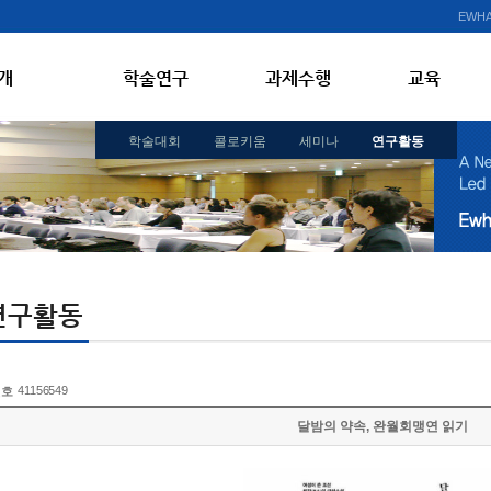
EWHA
개
학술연구
과제수행
교육
학술대회
콜로키움
세미나
연구활동
연구활동
41156549
번호
달밤의 약속, 완월회맹연 읽기