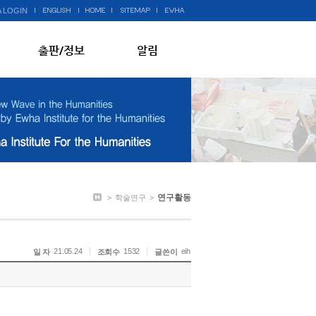
 LOGIN
출판/정보
알림
연구활동
>
학술연구
>
21.05.24
1532
eih
일 자
조회수
글쓴이