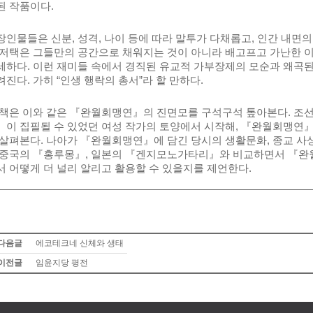
된 작품이다.
장인물들은 신분, 성격, 나이 등에 따라 말투가 다채롭고, 인간 내면의
 저택은 그들만의 공간으로 채워지는 것이 아니라 배고프고 가난한 
세하다. 이런 재미들 속에서 경직된 유교적 가부장제의 모순과 왜곡
려진다. 가히 “인생 행락의 총서”라 할 만하다.
 책은 이와 같은 『완월회맹연』의 진면모를 구석구석 톺아본다. 조선
』이 집필될 수 있었던 여성 작가의 토양에서 시작해, 『완월회맹연』을
 살펴본다. 나아가 『완월회맹연』에 담긴 당시의 생활문화, 종교 사상
 중국의 『홍루몽』, 일본의 『겐지모노가타리』와 비교하면서 『
서 어떻게 더 널리 알리고 활용할 수 있을지를 제언한다.
다음글
에코테크네 신체와 생태
이전글
임윤지당 평전