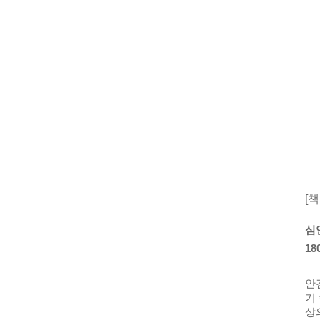
[책
심
1
안
기
상