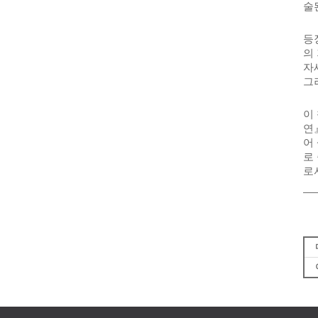
술
등
의
자
그
이
연
어
로
로