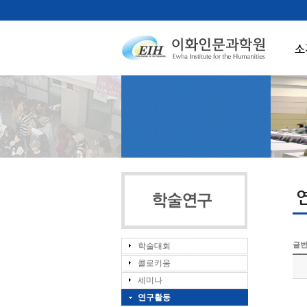
소
글
학술대회
콜로키움
세미나
연구활동