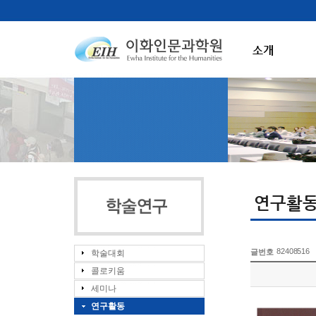
소개
연구활
82408516
글번호
학술대회
콜로키움
세미나
연구활동