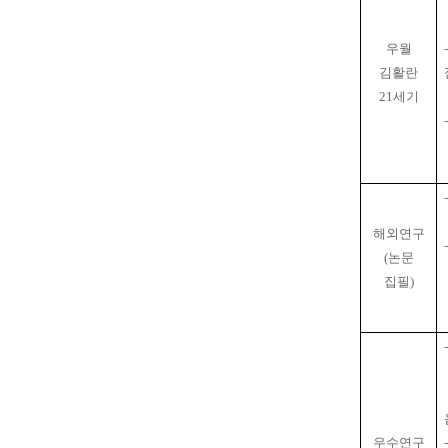
우월
김활란
21세기
해외연구
(논문
집필)
우수연구