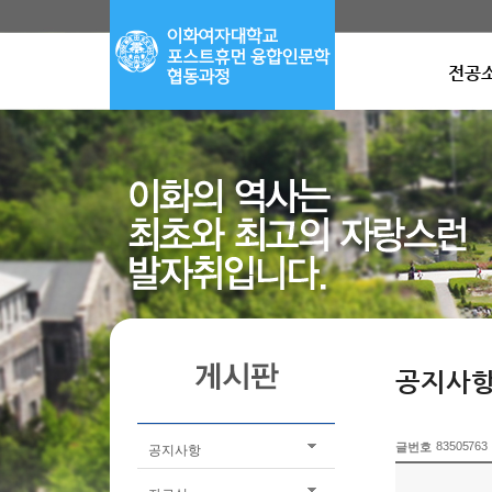
전공
공지사
83505763
글번호
공지사항