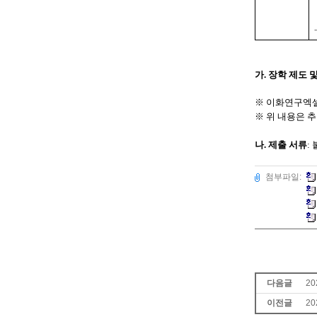
가. 장학 제도 
※
이화연구엑셀
※ 위 내용은 
나. 제출 서류
:
첨부파일:
다음글
20
이전글
2