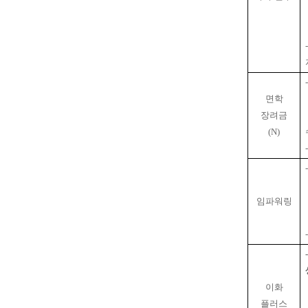
면학
장려금
(N)
임파워링
이화
플러스