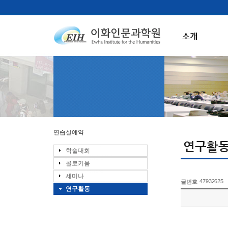
소개
연습실예약
연구활
학술대회
콜로키움
세미나
47932625
글번호
연구활동