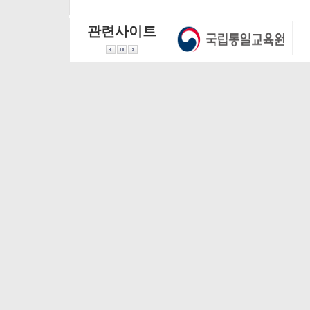
과 정세 전망>을 주
주제로 7월 21일부
서 <2025년 북한 
제로 토론회를 개최
터 7월 31일까지 진
년 메시지 분석과 
관련사이트
하였습니다.
행되었습니다.
세 전망>을 주제
본 토론회는 이화여
토론회를 개최하
자대학교 통일학연
습니다.
구원과 우리민족서
본 토론회는 이화
로돕기운동에서 공
자대학교 통일학
동으로 주최하였습
구원과 우리민족
개인정보처리방침
니다.
로돕기운동에서 
동으로 주최하였
니다.
03760 서울특별시 서대문구 이화여대길 52 이화여자대학교 이화
Copyright ⓒ 2015 Ewha Womans University. All Right Reserved.