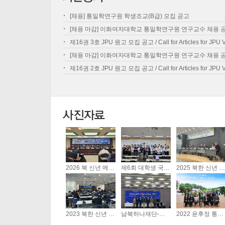
[채용] 통일학연구원 학생조교(B급) 모집 공고
[채용 마감] 이화여자대학교 통일학연구원 연구교수 채용 
제16권 3호 JPU 원고 모집 공고 / Call for Articles for JPU Vo
[채용 마감] 이화여자대학교 통일학연구원 연구교수 채용 
제16권 2호 JPU 원고 모집 공고 / Call for Articles for JPU Vo
2026 북 신년 메시지 분...
제6회 대학생 국방·군사 포...
2025 북한 신년 메세지 ...
01-19
09-03
01-03
2026년 1월 2일 (금)
제6회 대학생 국방·
오후 2시 30분 ~ 5시
군사 포럼이 <변화하
2025년 1월 2일 (목
프레스센터 19층 기
는 세계질서와 안보:
오후 2시~오후4시
자회견장에서 <2026
주요전쟁, 군사혁신,
30분 서울글로벌
2023 북한 신년 메세지 ...
남북하나재단-통일학연구원 학...
2022 윤후정 통일포럼 <...
북 신년 메시지 분석
그리고 한반도>라는
터 9층 국제회의장
01-10
12-05
11-21