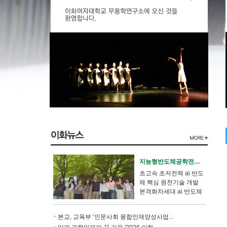
지능형반도체공학전공 조성재 교수, 202...
초고속 초저전력 ai 반도
체 핵심 원천기술 개발
본격화차세대 ai 반도체
기......
본교, 교육부 ‘인문사회 융합인재양성사업...