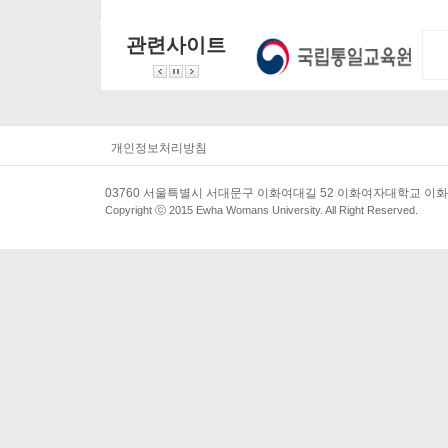
과 정세 전망>을 주
주제로 7월 21일부
서 <2025년 북한 
제로 토론회를 개최
터 7월 31일까지 진
년 메시지 분석과 
관련사이트
하였습니다.
행되었습니다.
세 전망>을 주제
본 토론회는 이화여
토론회를 개최하
자대학교 통일학연
습니다.
구원과 우리민족서
본 토론회는 이화
로돕기운동에서 공
자대학교 통일학
동으로 주최하였습
구원과 우리민족
개인정보처리방침
니다.
로돕기운동에서 
동으로 주최하였
니다.
03760 서울특별시 서대문구 이화여대길 52 이화여자대학교 이화
Copyright ⓒ 2015 Ewha Womans University. All Right Reserved.