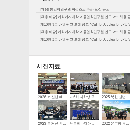
[채용] 통일학연구원 학생조교(B급) 모집 공고
[채용 마감] 이화여자대학교 통일학연구원 연구교수 채용 
제16권 3호 JPU 원고 모집 공고 / Call for Articles for JPU Vo
[채용 마감] 이화여자대학교 통일학연구원 연구교수 채용 
제16권 2호 JPU 원고 모집 공고 / Call for Articles for JPU Vo
2026 북 신년 메시지 분...
제6회 대학생 국방·군사 포...
2025 북한 신년 메세지 ...
01-19
09-03
01-03
2026년 1월 2일 (금)
제6회 대학생 국방·
오후 2시 30분 ~ 5시
군사 포럼이 <변화하
2025년 1월 2일 (목
프레스센터 19층 기
는 세계질서와 안보:
오후 2시~오후4시
자회견장에서 <2026
주요전쟁, 군사혁신,
30분 서울글로벌
2023 북한 신년 메세지 ...
남북하나재단-통일학연구원 학...
2022 윤후정 통일포럼 <...
북 신년 메시지 분석
그리고 한반도>라는
터 9층 국제회의장
01-10
12-05
11-21