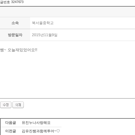
3247673
글번호
소속
북서울중학교
방문일자
2015년11월9일
쌤~ 오늘재밌었어요!!
다음글
유진누나사랑해요
이전글
김유진쌤과함께투어~♡