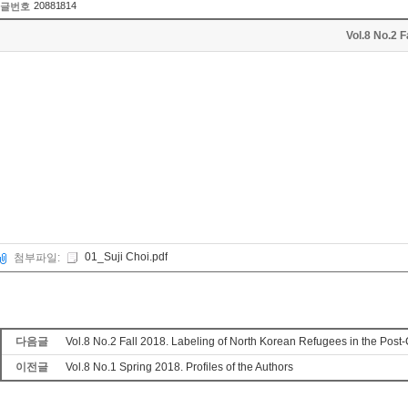
20881814
글번호
Vol.8 No.2 F
01_Suji Choi.pdf
첨부파일:
다음글
Vol.8 No.2 Fall 2018. Labeling of North Korean Refugees in the Pos
이전글
Vol.8 No.1 Spring 2018. Profiles of the Authors