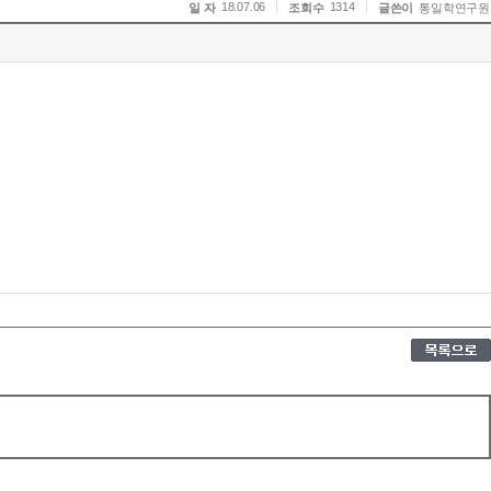
18.07.06
1314
일 자
조회수
글쓴이
통일학연구원