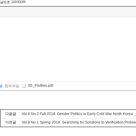
16930189
글번호
05_Profiles.pdf
첨부파일:
다음글
Vol.8 No.2 Fall 2018. Gender Politics in Early Cold War North Korea _
이전글
Vol.8 No.1 Spring 2018. Searching for Solutions to Verification Prob