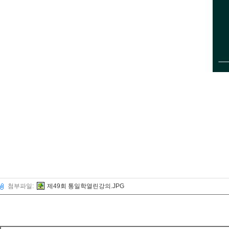
첨부파일:
제49회 통일학열린강의.JPG