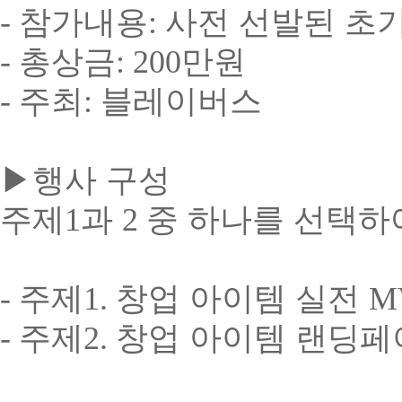
-
참가내용
:
사전 선발된 초
-
총상금
: 200
만원
-
주최
:
블레이버스
▶
행사 구성
주제
1
과
2
중 하나를 선택하
-
주제
1.
창업 아이템 실전
M
-
주제
2.
창업 아이템 랜딩페