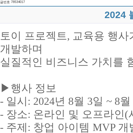
78534017
글번호
2024
토이 프로젝트
,
교육용 행사
개발하며
실질적인 비즈니스 가치를 
▶
행사 정보
-
일시
: 2024
년
8
월
3
일
~ 8
-
장소
:
온라
인 및 오프라인
(
-
주제
:
창업 아이템
MVP
개