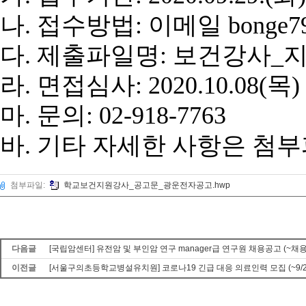
나. 접수방법: 이메일 bonge7
다. 제출파일명: 보건강사_지
라. 면접심사: 2020.10.08(목)
마. 문의: 02-918-7763
바. 기타 자세한 사항은 첨부
첨부파일:
학교보건지원강사_공고문_광운전자공고.hwp
다음글
[국립암센터] 유전암 및 부인암 연구 manager급 연구원 채용공고 (~채
이전글
[서울구의초등학교병설유치원] 코로나19 긴급 대응 의료인력 모집 (~9/28